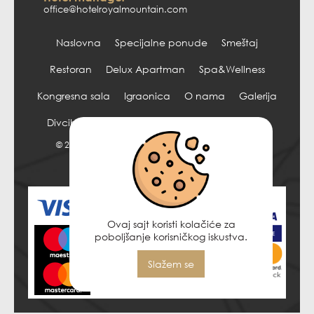
office@hotelroyalmountain.com
Naslovna
Specijalne ponude
Smeštaj
Restoran
Delux Apartman
Spa&Wellness
Kongresna sala
Igraonica
O nama
Galerija
Divcibare
Kontakt
Opšti uslovi poslovanja
© 2026 Hotel Royal Mountain. Sva prava zadržana.
Powered by
HSS
.
Ovaj sajt koristi kolačiće za
poboljšanje korisničkog iskustva.
Slažem se