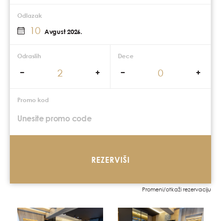
Odlazak
10
Avgust 2026.
Odraslih
Dece
Promo kod
REZERVIŠI
Promeni/otkaži rezervaciju